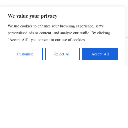
We value your privacy
We use cookies to enhance your browsing experience, serve
personalised ads or content, and analyse our traffic. By clicking
"Accept All", you consent to our use of cookies.
Customise
Reject All
Accept All
Privacy Policy
•
Mentions Légales
•
Conditions d'utilisation
•
Politique d'Affiliation Amazon
© 2026 CIEL Beauty - Tous droits réservés
En tant que Partenaire Amazon, je réalise un bénéfice sur les achats remplissant les
conditions requises.