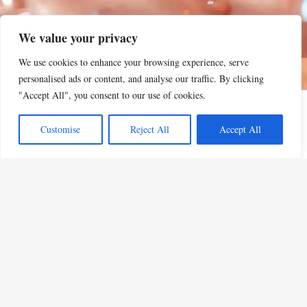
We value your privacy
We use cookies to enhance your browsing experience, serve
personalised ads or content, and analyse our traffic. By clicking
"Accept All", you consent to our use of cookies.
Customise
Reject All
Accept All
Privacy Policy
•
Mentions Légales
•
Conditions d'utilisation
•
Politique d'Affiliation Amazon
© 2026 CIEL Beauty - Tous droits réservés
En tant que Partenaire Amazon, je réalise un bénéfice sur les achats remplissant les
conditions requises.