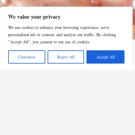
We value your privacy
We use cookies to enhance your browsing experience, serve
personalised ads or content, and analyse our traffic. By clicking
"Accept All", you consent to our use of cookies.
Customise
Reject All
Accept All
Privacy Policy
•
Mentions Légales
•
Conditions d'utilisation
•
Politique d'Affiliation Amazon
© 2026 CIEL Beauty - Tous droits réservés
En tant que Partenaire Amazon, je réalise un bénéfice sur les achats remplissant les
conditions requises.