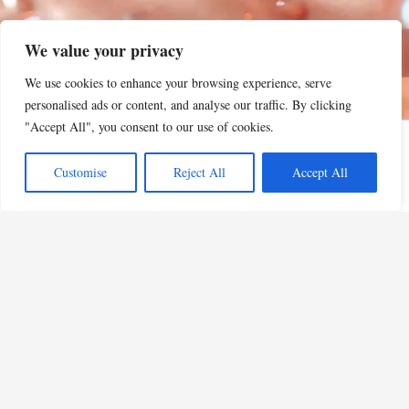
We value your privacy
We use cookies to enhance your browsing experience, serve
personalised ads or content, and analyse our traffic. By clicking
"Accept All", you consent to our use of cookies.
Customise
Reject All
Accept All
Privacy Policy
•
Mentions Légales
•
Conditions d'utilisation
•
Politique d'Affiliation Amazon
© 2026 CIEL Beauty - Tous droits réservés
En tant que Partenaire Amazon, je réalise un bénéfice sur les achats remplissant les
conditions requises.